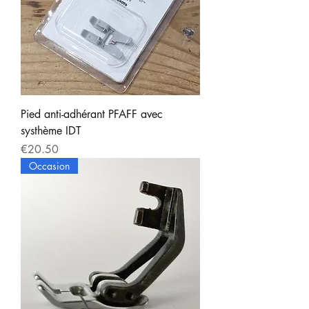
Pied anti-adhérant PFAFF avec
systhème IDT
Price
€20.50
Occasion