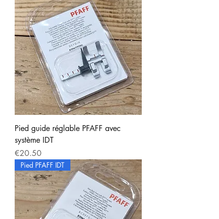
Pied guide réglable PFAFF avec
système IDT
Price
€20.50
Pied PFAFF IDT