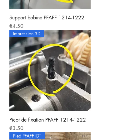
Support bobine PFAFF 1214-1222
Price
€4.50
Impression 3D
Picot de fixation PFAFF 1214-1222
Price
€3.50
Pied PFAFF IDT