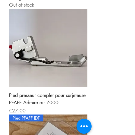
Out of stock
Pied presseur complet pour surjeteuse
PFAFF Admire air 7000
Price
€27.00
Pied PFAFF IDT