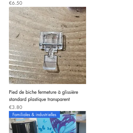
Price
€6.50
Pied de biche fermeture à glissière
standard plastique transparent
Price
€3.80
Familiales & industrielles