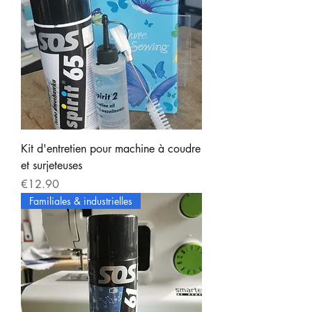
Kit d'entretien pour machine à coudre
et surjeteuses
Price
€12.90
Familiales & industrielles