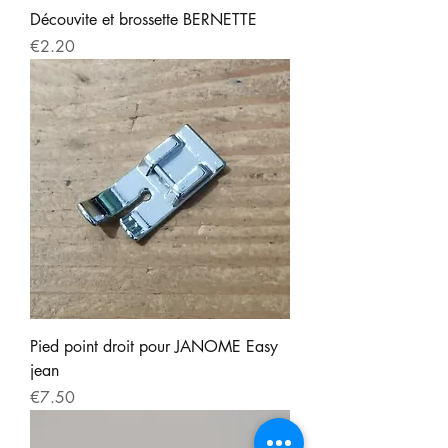
Découvite et brossette BERNETTE
Price
€2.20
Pied point droit pour JANOME Easy
jean
Price
€7.50