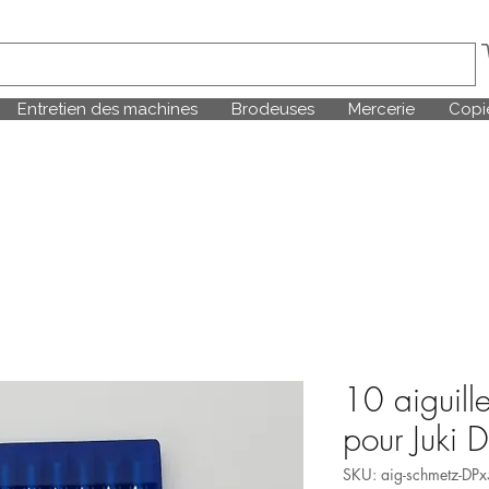
Entretien des machines
Brodeuses
Mercerie
Copie
10 aiguil
pour Juki
SKU: aig-schmetz-DP