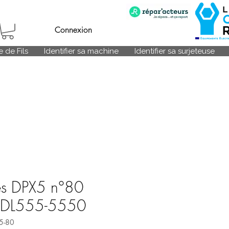
Connexion
 de Fils
Identifier sa machine
Identifier sa surjeteuse
les DPX5 n°80
 DDL555-5550
x5-80