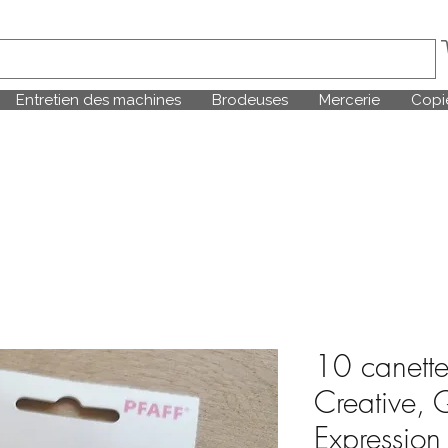
Entretien des machines
Brodeuses
Mercerie
Copie
10 canettes
Creative, Q
Expression 