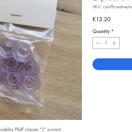
SKU: can-PfcreativeJ-t
Price
€13.20
Quantity
*
dèles Pfaff classés "J" suivant :