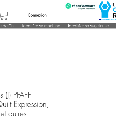
Connexion
 de Fils
Identifier sa machine
Identifier sa surjeteuse
 (J) PFAFF
uilt Expression,
et autres