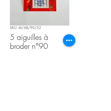
SKU: M/AB/90/52
5 aiguilles à
broder n°90
Price
€3.70
Quantity
*
Add to Cart