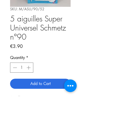
SKU: M/ASU/90/52
5 aiguilles Super
Universel Schmetz
n°90
Price
€3.90
Quantity
*
Add to Cart
Aguilles présentant une
pointe légérement arrondie et
renfort spécial de la tige. Le