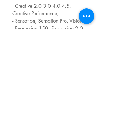
- Creative 2.0 3.0 4.0 4.5,
Creative Performance,
- Sensation, Sensation Pro, Vision,
- Expression 150, Expression 2.0
3.0 3.2 3.5 4.0 4.2, Perfomance
5.0 ICON
Egalement compatible avec les
modèles
- HUSQVARNA VIKING Designer
Diamond, Diamond Deluxe,
Dimaond Royale, Ruby, Ruby
Deluxe, Ruby Royale, Sapphire
960Q, Topaz 20, Topaz 30
- SINGER Marie-Claire Idées
- VICTORIA certains modèles
- BERNETTE LONDON 7