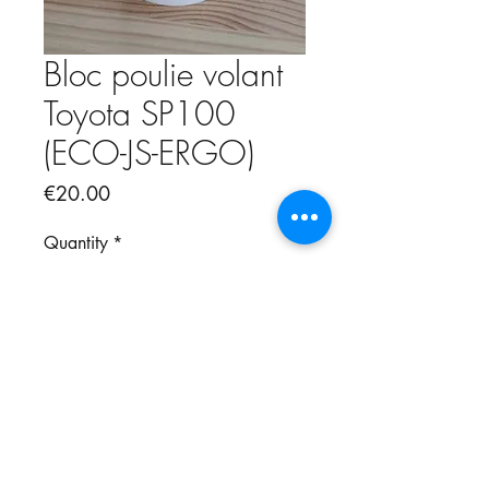
Bloc poulie volant
Toyota SP100
(ECO-JS-ERGO)
Price
€20.00
Quantity
*
Add to Cart
Ensemble poulie volant pour
Toyota série SP100-200.
Modèles ECO-JS-ERGO