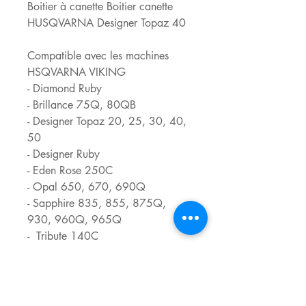
Boitier à canette Boitier canette
HUSQVARNA Designer Topaz 40
Compatible avec les machines
HSQVARNA VIKING
- Diamond Ruby
- Brillance 75Q, 80QB
- Designer Topaz 20, 25, 30, 40,
50
- Designer Ruby
- Eden Rose 250C
- Opal 650, 670, 690Q
- Sapphire 835, 855, 875Q,
930, 960Q, 965Q
- Tribute 140C
Egalement compatible avec les
machines PFAFF :
- Catégorie J*(SAUF ICON) :