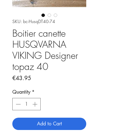
SKU: bc-HusqDT40-74
Boitier canette
HUSQVARNA
VIKING Designer
topaz 40
Price
€43.95
Quantity
*
Add to Cart