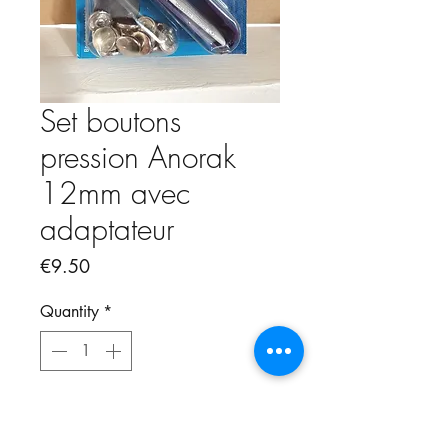
Set boutons
pression Anorak
12mm avec
adaptateur
Price
€9.50
Quantity
*
Add to Cart