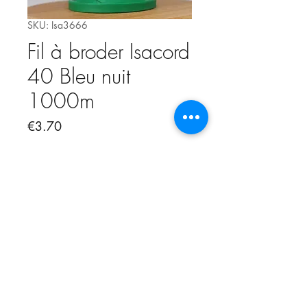
SKU: Isa3666
Fil à broder Isacord
40 Bleu nuit
1000m
Price
€3.70
Out of Stock
Fil à broder Isacord 40 de Amann,
cône de 1000m, 100% polyester
Rendu très brillant et lumineux,
idéal pour les broderies et les
points "fantaisie"