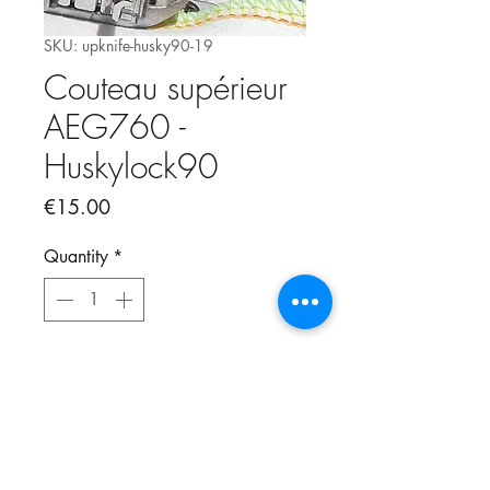
SKU: upknife-husky90-19
Couteau supérieur
AEG760 -
Huskylock90
Price
€15.00
Quantity
*
Add to Cart
Couteau supérieur pour surjeteuses
AEG 760
également pour Huskylock 90