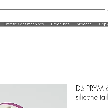
Entretien des machines
Brodeuses
Mercerie
Copie
Dé PRYM à
silicone ta