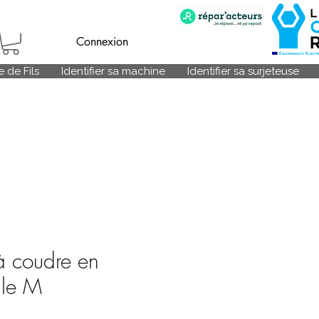
Connexion
 de Fils
Identifier sa machine
Identifier sa surjeteuse
 coudre en
ille M