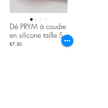
Dé PRYM à coudre
en silicone taille S
Price
€7.30
Quantity
*
Add to Cart
Dé à coudre en silicone taille S