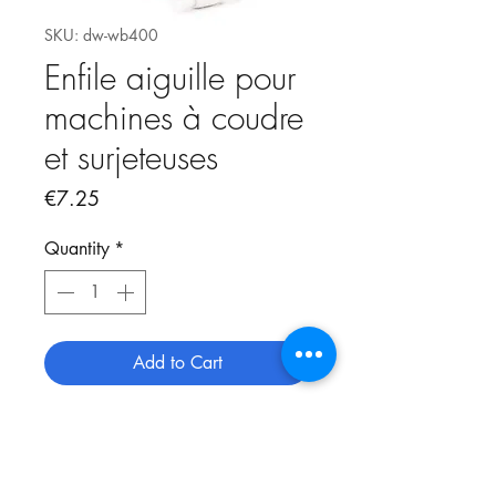
SKU: dw-wb400
Enfile aiguille pour
machines à coudre
et surjeteuses
Price
€7.25
Quantity
*
Add to Cart
Enfile aiguille manuel pour
machines à coudre et surjeteuses.
Très pratique lorsqu'on a le bout