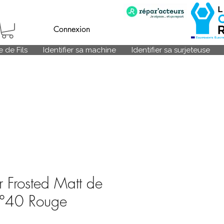
Connexion
 de Fils
Identifier sa machine
Identifier sa surjeteuse
r Frosted Matt de
°40 Rouge