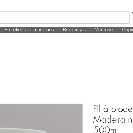
Entretien des machines
Brodeuses
Mercerie
Copie
Fil à brode
Madeira n
500m