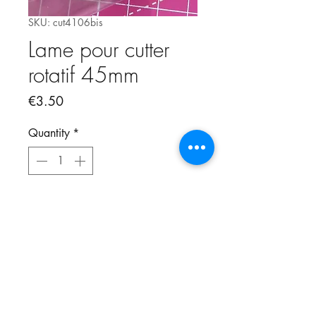
SKU: cut4106bis
Lame pour cutter
rotatif 45mm
Price
€3.50
Quantity
*
Add to Cart
Lame standard droite de diamètre
: 45 mm - vendue à l'unité
Trouvez le cutter rotatif
correspondant
cliquez ici