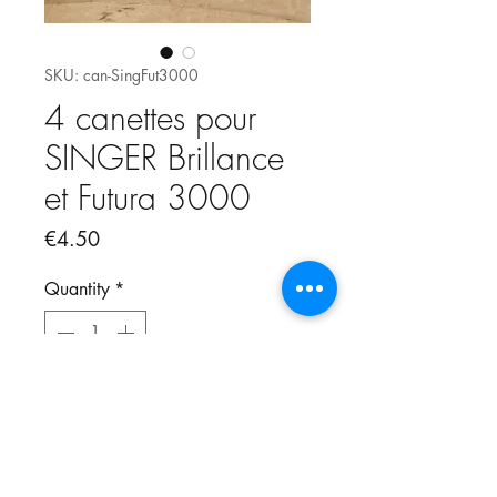
SKU: can-SingFut3000
4 canettes pour
SINGER Brillance
et Futura 3000
Price
€4.50
Quantity
*
Add to Cart
Compatibles avec les modèles
SINGER :