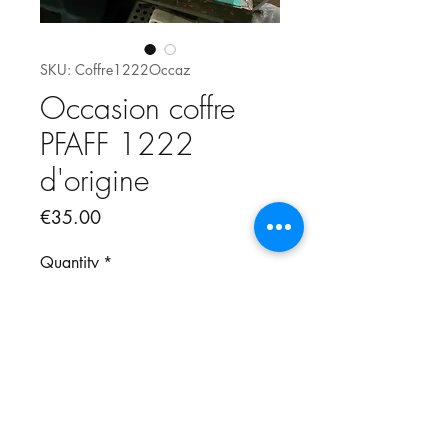
SKU: Coffre1222Occaz
Occasion coffre
PFAFF 1222
d'origine
Price
€35.00
Quantity
*
Add to Cart
Coffre rigide pour modèle 1222 .
Vendu vide