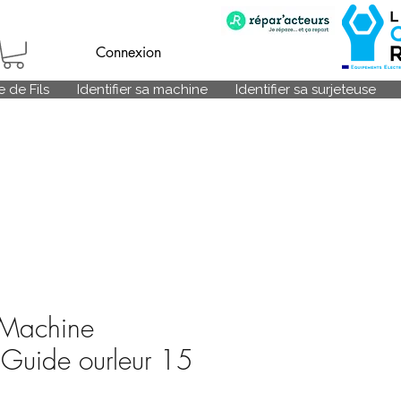
Connexion
 de Fils
Identifier sa machine
Identifier sa surjeteuse
 Machine
e Guide ourleur 15