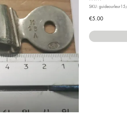
SKU: guideourleur15
Price
€5.00