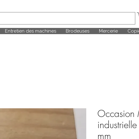
Entretien des machines
Brodeuses
Mercerie
Copie
Occasion
industriell
mm