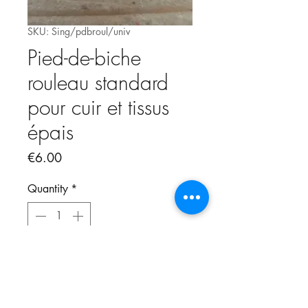
SKU: Sing/pdbroul/univ
Pied-de-biche
rouleau standard
pour cuir et tissus
épais
Price
€6.00
Quantity
*
Add to Cart
Pied-de-biche rouleau à clip