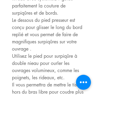
parfaitement la couture de
surpiqûres et de bords.
Le dessous du pied presseur est
conçu pour glisser le long du bord
replié et vous permet de faire de
magnifiques surpiqûres sur votre
ouvrage .
Utilisez le pied pour surpiqûre à
double nieau pour ourler les
ouvrages volumineux, comme les
poignets, les rideaux, etc.
Il vous permettra de mettre le tissu
hors du bras libre pour coudre plus
facilement.
1- Poser le pied pour surpiqûre à
double niveau avec système IDT
2- Enclenchez le système IDT
3- Sélectionnez un point droit