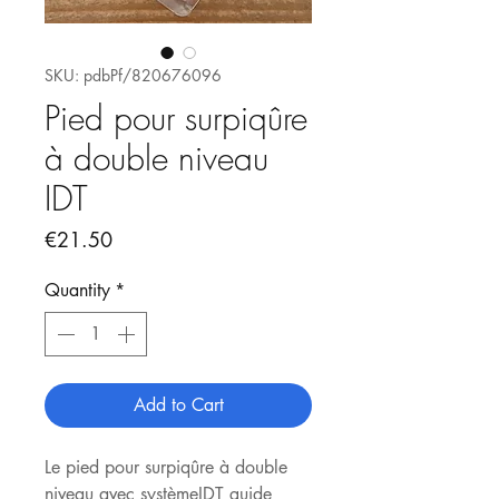
SKU: pdbPf/820676096
Pied pour surpiqûre
à double niveau
IDT
Price
€21.50
Quantity
*
Add to Cart
Le pied pour surpiqûre à double
niveau avec systèmeIDT guide