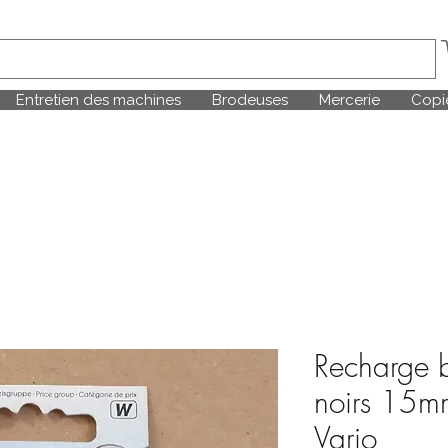
Entretien des machines
Brodeuses
Mercerie
Copie
Recharge b
noirs 15m
Vario