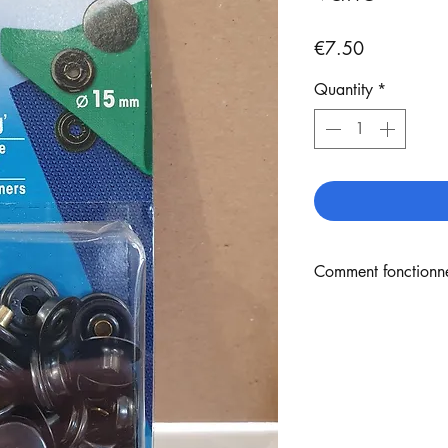
Price
€7.50
Quantity
*
Comment fonctionne
Voici la méthode pou
- La pince Vario es
percer.
Pour river, il faut 
bouton pression que 
chaque type de bout