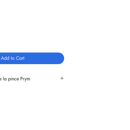
Add to Cart
 la pince Prym
r utiliser la pince Prym Vario :
t fournie avec un embout pour
acheter le Set correspondant au
l'on souhaite utiliser, car pour
on pression, il existe un