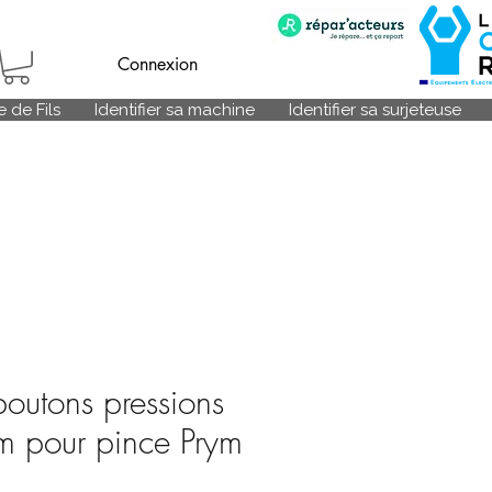
Connexion
 de Fils
Identifier sa machine
Identifier sa surjeteuse
outons pressions
m pour pince Prym