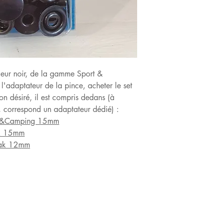
adaptateur différen
l'adaptateur pour l
acheter les recharg
N'achetez pas les r
l'adaptateur corre
désiré.
leur noir, de la gamme Sport &
adaptateur de la pince, acheter le set
n désiré, il est compris dedans (à
 correspond un adaptateur dédié) :
ort&Camping 15mm
ak 15mm
rak 12mm