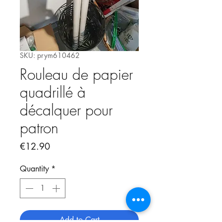
SKU: prym610462
Rouleau de papier
quadrillé à
décalquer pour
patron
Price
€12.90
Quantity
*
Add to Cart