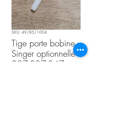
SKU: 49/85/1004
Tige porte bobine
Singer optionnelle
327-337-347
Price
€2.00
Out of Stock
Tige porte bobine optionnelle
Singer pour modèle 327-337-347