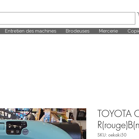
Entretien des machines
Brodeuses
Mercerie
Copie
TOYOTA Oe
R(rouge)B(n
SKU: oekaki50