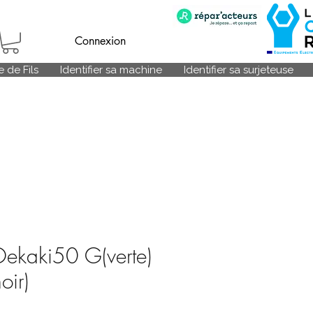
Connexion
 de Fils
Identifier sa machine
Identifier sa surjeteuse
kaki50 G(verte)
oir)