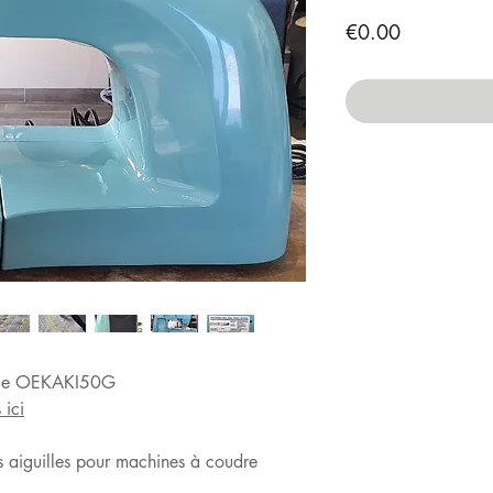
Price
€0.00
èle OEKAKI50G
 ici
 aiguilles pour machines à coudre